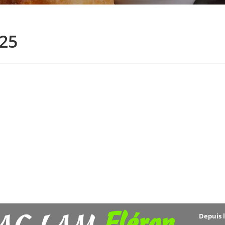
025
Fléron
Depuis 