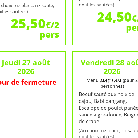
nouilles sautées)
 choix: riz blanc, riz sauté,
24,50
illes sautées)
€
25,50
€/2
pe
pers
Jeudi 27 août
Vendredi 28 ao
2026
2026
our de fermeture
Menu
(pour 2
personnes)
Boeuf sauté aux noix de
cajou, Babi pangang,
Escalope de poulet pané
sauce aigre-douce, Beign
de crabe
(Au choix: riz blanc, riz saut
nouilles sautées)