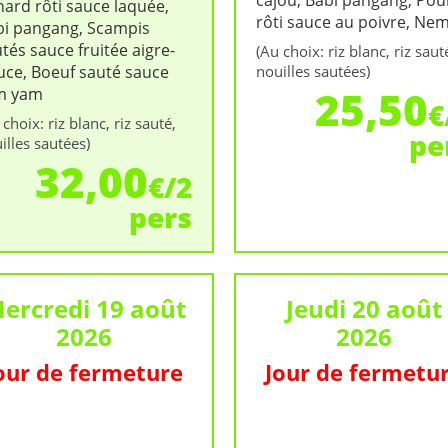
cajou, Babi pangang, Pou
ard rôti sauce laquée,
rôti sauce au poivre, Ne
bi pangang, Scampis
tés sauce fruitée aigre-
(Au choix: riz blanc, riz saut
uce, Boeuf sauté sauce
nouilles sautées)
25,50
m yam
€
 choix: riz blanc, riz sauté,
pe
illes sautées)
32,00
€/2
pers
ercredi 19 août
Jeudi 20 août
2026
2026
our de fermeture
Jour de fermetu