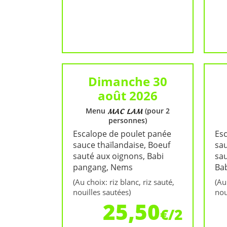
Dimanche 30
août 2026
Menu
(pour 2
personnes)
Escalope de poulet panée
Es
sauce thaïlandaise, Boeuf
sau
sauté aux oignons, Babi
sau
pangang, Nems
Ba
(Au choix: riz blanc, riz sauté,
(Au
nouilles sautées)
nou
25,50
€/2