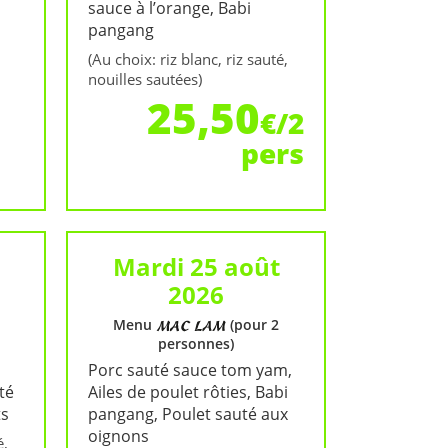
sauce à l’orange, Babi
pangang
(Au choix: riz blanc, riz sauté,
nouilles sautées)
25,50
€/2
pers
Mardi 25 août
2026
Menu
(pour 2
personnes)
Porc sauté sauce tom yam,
té
Ailes de poulet rôties, Babi
ts
pangang, Poulet sauté aux
oignons
é,