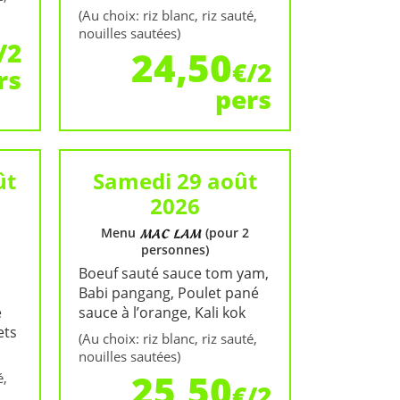
(Au choix: riz blanc, riz sauté,
nouilles sautées)
/2
24,50
€/2
rs
pers
ût
Samedi 29 août
2026
Menu
(pour 2
personnes)
Boeuf sauté sauce tom yam,
Babi pangang, Poulet pané
e
sauce à l’orange, Kali kok
ets
(Au choix: riz blanc, riz sauté,
nouilles sautées)
25,50
é,
€/2