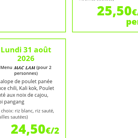
25,50
€
pe
Lundi 31 août
2026
Menu
(pour 2
personnes)
calope de poulet panée
ce chili, Kali kok, Poulet
té aux noix de cajou,
bi pangang
 choix: riz blanc, riz sauté,
illes sautées)
24,50
€/2