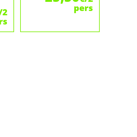
pers
/2
rs