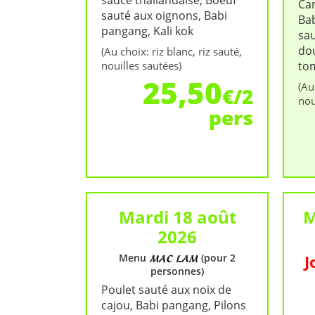
sauce thaïlandaise, Boeuf
Can
sauté aux oignons, Babi
Ba
pangang, Kali kok
sau
do
(Au choix: riz blanc, riz sauté,
nouilles sautées)
to
25,50
(Au
€/2
nou
pers
Mardi 18 août
M
2026
Menu
(pour 2
J
personnes)
Poulet sauté aux noix de
cajou, Babi pangang, Pilons