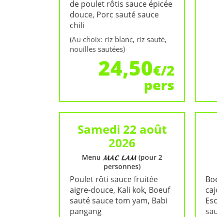
de poulet rôtis sauce épicée
douce, Porc sauté sauce
chili
(Au choix: riz blanc, riz sauté,
nouilles sautées)
24,50
€/2
pers
Samedi 22 août
2026
Menu
(pour 2
personnes)
Poulet rôti sauce fruitée
Boe
aigre-douce, Kali kok, Boeuf
caj
sauté sauce tom yam, Babi
Es
pangang
sau