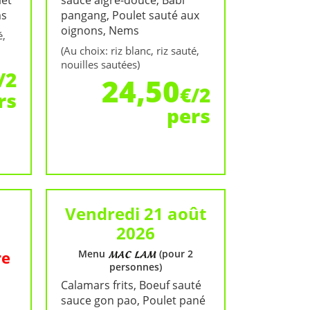
let
sauce aigre-douce, Babi
ms
pangang, Poulet sauté aux
oignons, Nems
é,
(Au choix: riz blanc, riz sauté,
nouilles sautées)
/2
24,50
€/2
rs
pers
Vendredi 21 août
2026
re
Menu
(pour 2
personnes)
Calamars frits, Boeuf sauté
sauce gon pao, Poulet pané