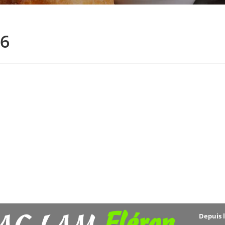
26
Fléron
Depuis 